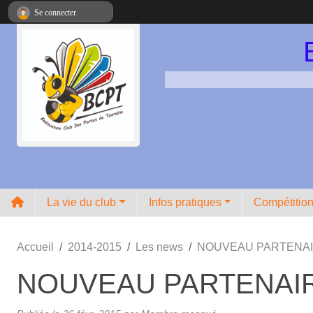
Panneau de gestion des cookies
Se connecter
La vie du club
Infos pratiques
Compétitio
Accueil
2014-2015
Les news
NOUVEAU PARTENAI
NOUVEAU PARTENAI