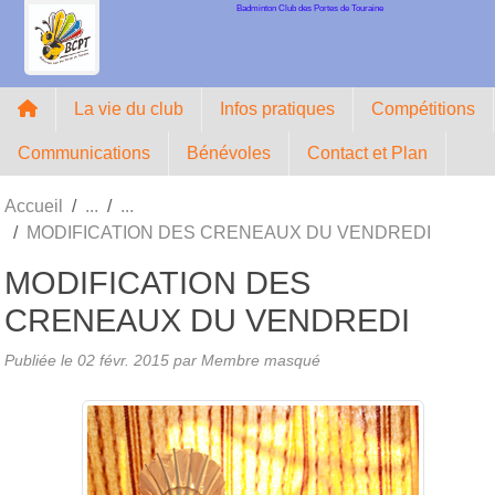
Badminton Club des Portes de Touraine
Panneau de gestion des cookies
La vie du club
Infos pratiques
Compétitions
Communications
Bénévoles
Contact et Plan
Accueil
MODIFICATION DES CRENEAUX DU VENDREDI
MODIFICATION DES
CRENEAUX DU VENDREDI
Publiée le
02 févr. 2015
par Membre masqué