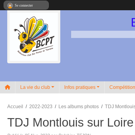
Panneau de gestion des cookies
Se connecter
La vie du club
Infos pratiques
Compétitio
Accueil
2022-2023
Les albums photos
TDJ Montlouis
TDJ Montlouis sur Loire