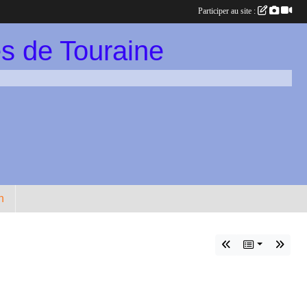
Participer au site :
s de Touraine
n