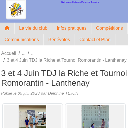
Badminton Club des Portes de Touraine
Panneau de gestion des cookies
La vie du club
Infos pratiques
Compétitions
Communications
Bénévoles
Contact et Plan
Accueil
3 et 4 Juin TDJ la Riche et Tournoi Romorantin - Lanthenay
3 et 4 Juin TDJ la Riche et Tournoi
Romorantin - Lanthenay
Publié le
05 juil. 2023
par Delphine TEJON