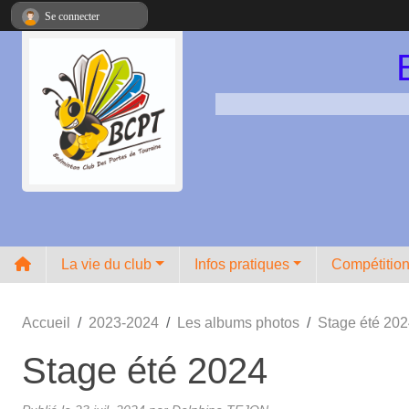
Panneau de gestion des cookies
Se connecter
La vie du club
Infos pratiques
Compétitio
Accueil
2023-2024
Les albums photos
Stage été 20
Stage été 2024