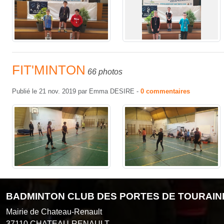
FIT'MINTON
66 photos
Publié le
21 nov. 2019
par
Emma DESIRE
-
0
commentaires
BADMINTON CLUB DES PORTES DE TOURAIN
Mairie de Chateau-Renault
37110
CHATEAU-RENAULT