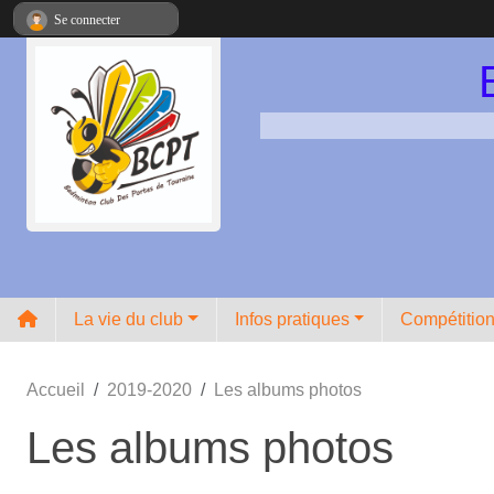
Panneau de gestion des cookies
Se connecter
La vie du club
Infos pratiques
Compétitio
Accueil
2019-2020
Les albums photos
Les albums photos