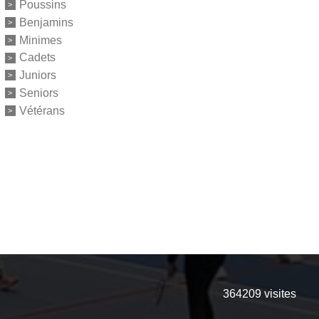
Poussins
Benjamins
Minimes
Cadets
Juniors
Seniors
Vétérans
364209
visites