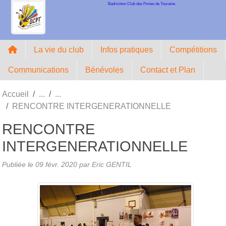
Badminton Club des Portes de Touraine
Panneau de gestion des cookies
La vie du club
Infos pratiques
Compétitions
Communications
Bénévoles
Contact et Plan
Accueil
RENCONTRE INTERGENERATIONNELLE
RENCONTRE
INTERGENERATIONNELLE
Publiée le
09 févr. 2020
par Eric GENTIL