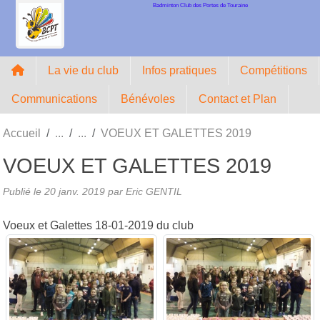
Badminton Club des Portes de Touraine
Panneau de gestion des cookies
La vie du club
Infos pratiques
Compétitions
Communications
Bénévoles
Contact et Plan
Accueil
VOEUX ET GALETTES 2019
VOEUX ET GALETTES 2019
Publié le
20 janv. 2019
par Eric GENTIL
Voeux et Galettes 18-01-2019 du club