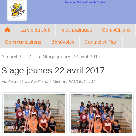
Badminton Club des Portes de Touraine
Panneau de gestion des cookies
La vie du club
Infos pratiques
Compétitions
Communications
Bénévoles
Contact et Plan
Accueil
Stage jeunes 22 avril 2017
Stage jeunes 22 avril 2017
Publié le
24 avril 2017
par Michaël VAUGOYEAU