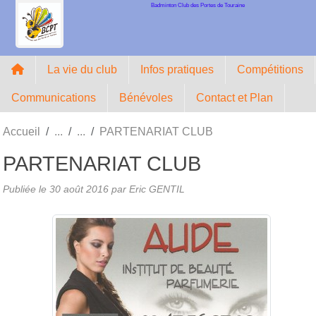
Badminton Club des Portes de Touraine
Panneau de gestion des cookies
La vie du club
Infos pratiques
Compétitions
Communications
Bénévoles
Contact et Plan
Accueil
PARTENARIAT CLUB
PARTENARIAT CLUB
Publiée le
30 août 2016
par Eric GENTIL