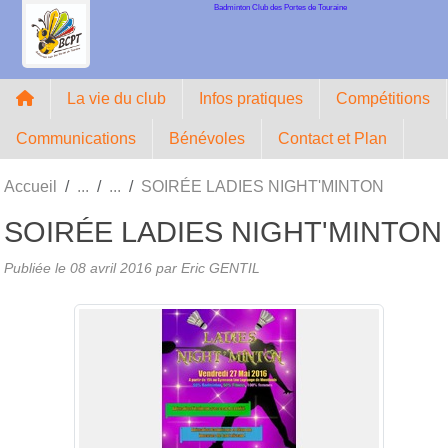
Badminton Club des Portes de Touraine
Panneau de gestion des cookies
La vie du club
Infos pratiques
Compétitions
Communications
Bénévoles
Contact et Plan
Accueil
SOIRÉE LADIES NIGHT'MINTON
SOIRÉE LADIES NIGHT'MINTON
Publiée le
08 avril 2016
par Eric GENTIL