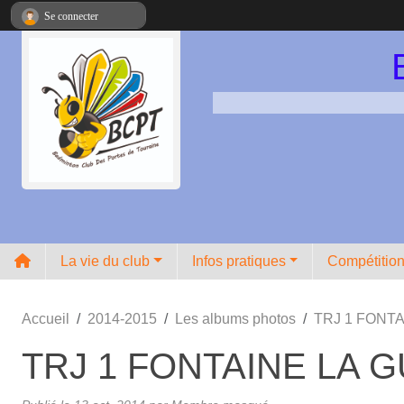
Panneau de gestion des cookies
Se connecter
La vie du club
Infos pratiques
Compétitio
Accueil
2014-2015
Les albums photos
TRJ 1 FONT
TRJ 1 FONTAINE LA 