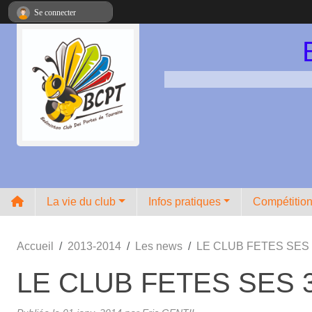
Panneau de gestion des cookies
Se connecter
La vie du club
Infos pratiques
Compétitio
Accueil
2013-2014
Les news
LE CLUB FETES SES 
LE CLUB FETES SES 