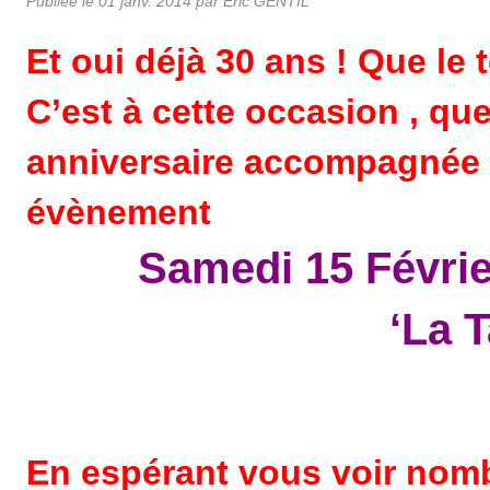
Publiée le
01 janv. 2014
par Eric GENTIL
Et oui déjà 30 ans ! Que le 
C’est à cette occasion , qu
anniversaire accompagnée d’
évènement
Samedi 15 Février
‘La 
En espérant vous voir no