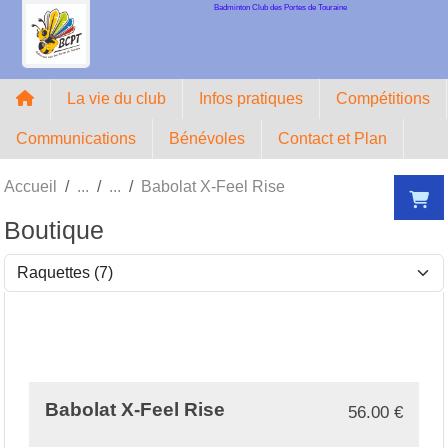
Badminton Club des Portes de Touraine
Panneau de gestion des cookies
La vie du club
Infos pratiques
Compétitions
Communications
Bénévoles
Contact et Plan
Accueil
Babolat X-Feel Rise
Boutique
Babolat X-Feel Rise
56.00
€